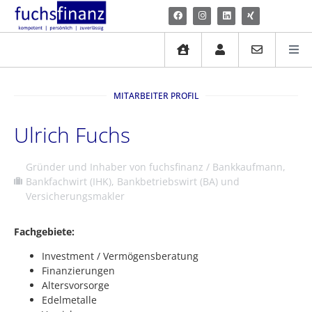
MITARBEITER PROFIL
Ulrich Fuchs
Gründer und Inhaber von fuchsfinanz / Bankkaufmann,
Bankfachwirt (IHK), Bankbetriebswirt (BA) und
Versicherungsmakler
Fachgebiete:
Investment / Vermögensberatung
Finanzierungen
Altersvorsorge
Edelmetalle