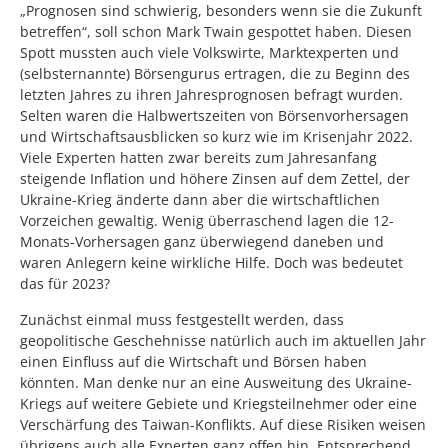
„Prognosen sind schwierig, besonders wenn sie die Zukunft
betreffen“, soll schon Mark Twain gespottet haben. Diesen
Spott mussten auch viele Volkswirte, Marktexperten und
(selbsternannte) Börsengurus ertragen, die zu Beginn des
letzten Jahres zu ihren Jahresprognosen befragt wurden.
Selten waren die Halbwertszeiten von Börsenvorhersagen
und Wirtschaftsausblicken so kurz wie im Krisenjahr 2022.
Viele Experten hatten zwar bereits zum Jahresanfang
steigende Inflation und höhere Zinsen auf dem Zettel, der
Ukraine-Krieg änderte dann aber die wirtschaftlichen
Vorzeichen gewaltig. Wenig überraschend lagen die 12-
Monats-Vorhersagen ganz überwiegend daneben und
waren Anlegern keine wirkliche Hilfe. Doch was bedeutet
das für 2023?
Zunächst einmal muss festgestellt werden, dass
geopolitische Geschehnisse natürlich auch im aktuellen Jahr
einen Einfluss auf die Wirtschaft und Börsen haben
könnten. Man denke nur an eine Ausweitung des Ukraine-
Kriegs auf weitere Gebiete und Kriegsteilnehmer oder eine
Verschärfung des Taiwan-Konflikts. Auf diese Risiken weisen
übrigens auch alle Experten ganz offen hin. Entsprechend