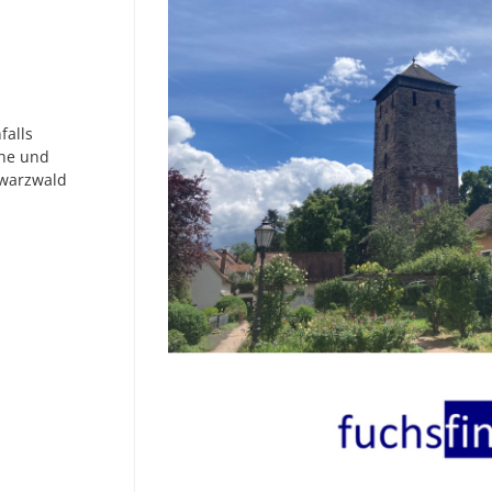
falls
öhe und
hwarzwald