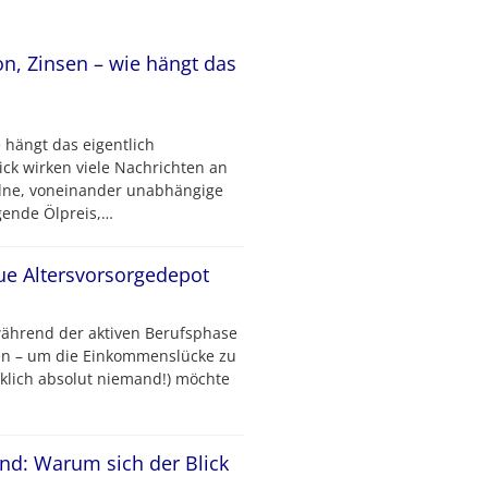
ion, Zinsen – wie hängt das
e hängt das eigentlich
ck wirken viele Nachrichten an
elne, voneinander unabhängige
igende Ölpreis,…
ue Altersvorsorgedepot
utet, während der aktiven Berufsphase
gen – um die Einkommenslücke zu
klich absolut niemand!) möchte
ind: Warum sich der Blick