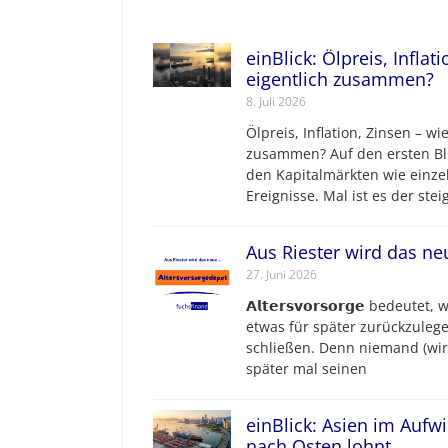
einBlick: Ölpreis, Inflat
eigentlich zusammen?
8. Juli 2026
Ölpreis, Inflation, Zinsen – wi
zusammen? Auf den ersten Bli
den Kapitalmärkten wie einz
Ereignisse. Mal ist es der ste
Aus Riester wird das ne
27. Juni 2026
𝗔𝗹𝘁𝗲𝗿𝘀𝘃𝗼𝗿𝘀𝗼𝗿𝗴𝗲 bede
etwas für später zurückzule
schließen. Denn niemand (wir
später mal seinen
einBlick: Asien im Aufw
nach Osten lohnt