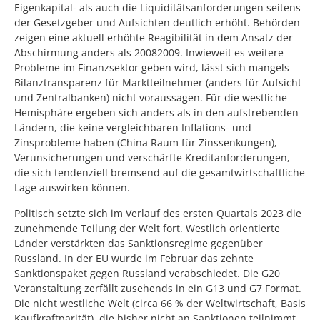
Eigenkapital- als auch die Liquiditätsanforderungen seitens
der Gesetzgeber und Aufsichten deutlich erhöht. Behörden
zeigen eine aktuell erhöhte Reagibilität in dem Ansatz der
Abschirmung anders als 20082009. Inwieweit es weitere
Probleme im Finanzsektor geben wird, lässt sich mangels
Bilanztransparenz für Marktteilnehmer (anders für Aufsicht
und Zentralbanken) nicht voraussagen. Für die westliche
Hemisphäre ergeben sich anders als in den aufstrebenden
Ländern, die keine vergleichbaren Inflations- und
Zinsprobleme haben (China Raum für Zinssenkungen),
Verunsicherungen und verschärfte Kreditanforderungen,
die sich tendenziell bremsend auf die gesamtwirtschaftliche
Lage auswirken können.
Politisch setzte sich im Verlauf des ersten Quartals 2023 die
zunehmende Teilung der Welt fort. Westlich orientierte
Länder verstärkten das Sanktionsregime gegenüber
Russland. In der EU wurde im Februar das zehnte
Sanktionspaket gegen Russland verabschiedet. Die G20
Veranstaltung zerfällt zusehends in ein G13 und G7 Format.
Die nicht westliche Welt (circa 66 % der Weltwirtschaft, Basis
Kaufkraftparität), die bisher nicht an Sanktionen teilnimmt,