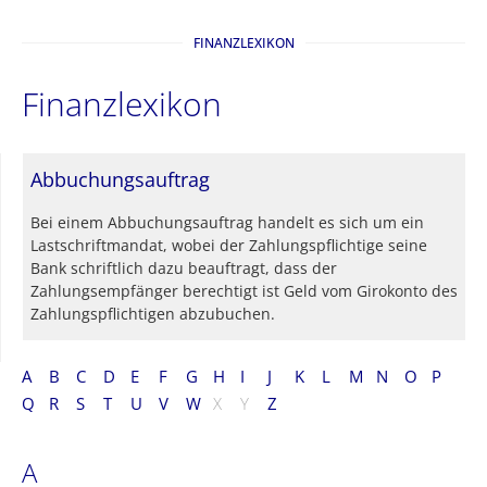
FINANZLEXIKON
Finanzlexikon
Abbuchungsauftrag
Bei einem Abbuchungsauftrag handelt es sich um ein
Lastschriftmandat, wobei der Zahlungspflichtige seine
Bank schriftlich dazu beauftragt, dass der
Zahlungsempfänger berechtigt ist Geld vom Girokonto des
Zahlungspflichtigen abzubuchen.
A
B
C
D
E
F
G
H
I
J
K
L
M
N
O
P
Q
R
S
T
U
V
W
X
Y
Z
A