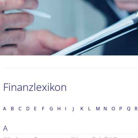
Finanzlexikon
A
B
C
D
E
F
G
H
I
J
K
L
M
N
O
P
Q
R
A