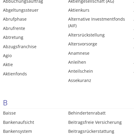
Abbuchungsauftrag
Aktiengesellschaft (AG)
Abgeltungssteuer
Aktienkurs
Abrufphase
Alternative Investmentfonds
(AIF)
Abrufrente
Altersrückstellung
Abtretung
Altersvorsorge
Abzugsfranchise
Anamnese
Agio
Anleihen
Aktie
Anteilschein
Aktienfonds
Assekuranz
B
Baisse
Behindertenrabatt
Bankenaufsicht
Beitragsfreie Versicherung
Bankensystem
Beitragsrückerstattung