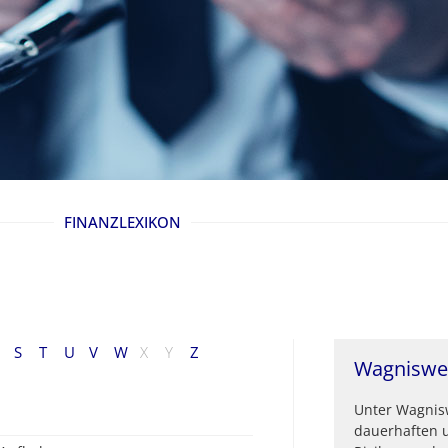
FINANZLEXIKON
S
T
U
V
W
X
Y
Z
Wagnisweg
Unter Wagnis
dauerhaften u