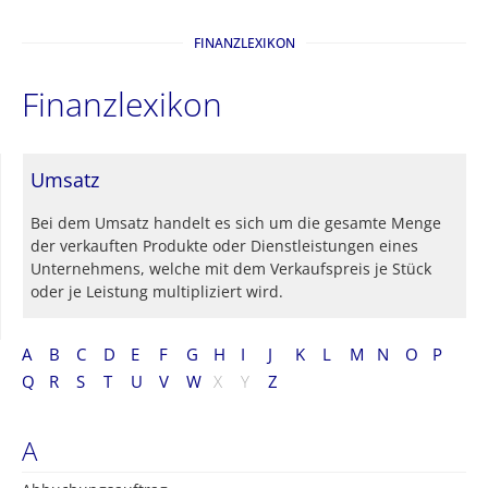
FINANZLEXIKON
Finanzlexikon
Umsatz
Bei dem Umsatz handelt es sich um die gesamte Menge
der verkauften Produkte oder Dienstleistungen eines
Unternehmens, welche mit dem Verkaufspreis je Stück
oder je Leistung multipliziert wird.
A
B
C
D
E
F
G
H
I
J
K
L
M
N
O
P
Q
R
S
T
U
V
W
X
Y
Z
A