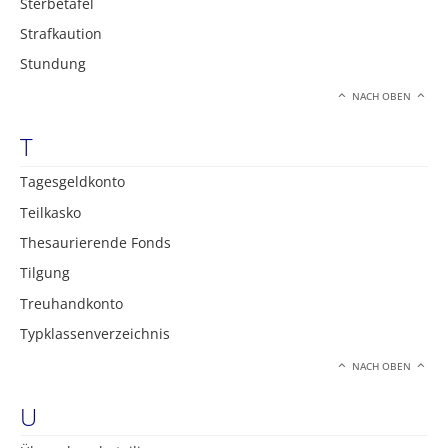
Sterbetafel
Strafkaution
Stundung
NACH OBEN
T
Tagesgeldkonto
Teilkasko
Thesaurierende Fonds
Tilgung
Treuhandkonto
Typklassenverzeichnis
NACH OBEN
U