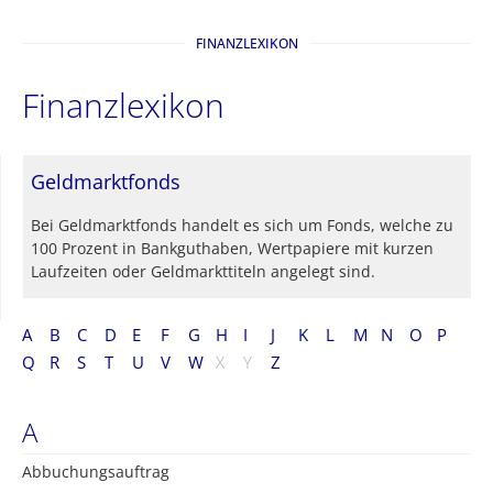
FINANZLEXIKON
Finanzlexikon
Geldmarktfonds
Bei Geldmarktfonds handelt es sich um Fonds, welche zu
100 Prozent in Bankguthaben, Wertpapiere mit kurzen
Laufzeiten oder Geldmarkttiteln angelegt sind.
A
B
C
D
E
F
G
H
I
J
K
L
M
N
O
P
Q
R
S
T
U
V
W
X
Y
Z
A
Abbuchungsauftrag