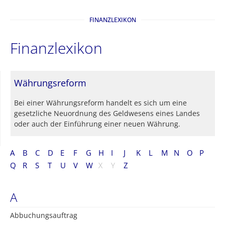
FINANZLEXIKON
Finanzlexikon
Währungsreform
Bei einer Währungsreform handelt es sich um eine
gesetzliche Neuordnung des Geldwesens eines Landes
oder auch der Einführung einer neuen Währung.
A
B
C
D
E
F
G
H
I
J
K
L
M
N
O
P
Q
R
S
T
U
V
W
X
Y
Z
A
Abbuchungsauftrag