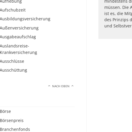
Aufhebung
mindestens dr
müssen. Die 
Aufschubzeit
ist es, die M
Ausbildungsversicherung
des Prinzips d
und Selbstver
Außenversicherung
Ausgabeaufschlag
Auslandsreise-
Krankversicherung
Ausschlüsse
Ausschüttung
NACH OBEN
Börse
Börsenpreis
Branchenfonds