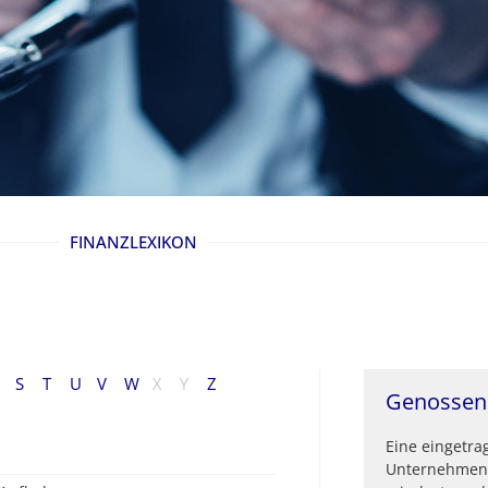
FINANZLEXIKON
S
T
U
V
W
X
Y
Z
Genossen
Eine eingetra
Unternehmens