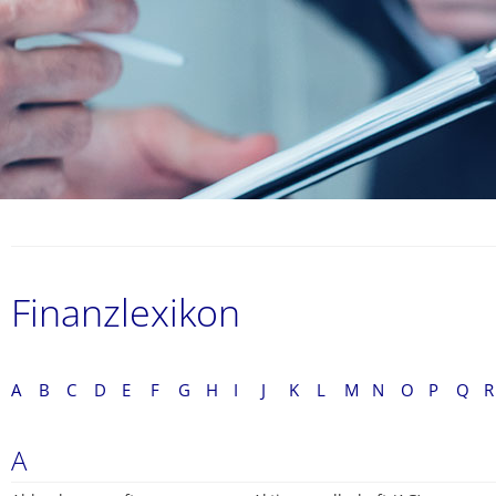
Finanzlexikon
A
B
C
D
E
F
G
H
I
J
K
L
M
N
O
P
Q
R
A