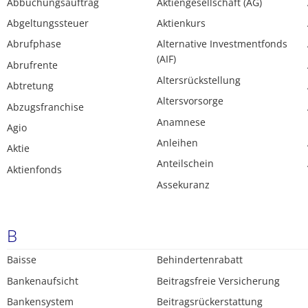
Abbuchungsauftrag
Aktiengesellschaft (AG)
Abgeltungssteuer
Aktienkurs
Abrufphase
Alternative Investmentfonds
(AIF)
Abrufrente
Altersrückstellung
Abtretung
Altersvorsorge
Abzugsfranchise
Anamnese
Agio
Anleihen
Aktie
Anteilschein
Aktienfonds
Assekuranz
B
Baisse
Behindertenrabatt
Bankenaufsicht
Beitragsfreie Versicherung
Bankensystem
Beitragsrückerstattung