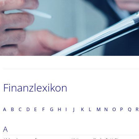
Finanzlexikon
A
B
C
D
E
F
G
H
I
J
K
L
M
N
O
P
Q
R
A