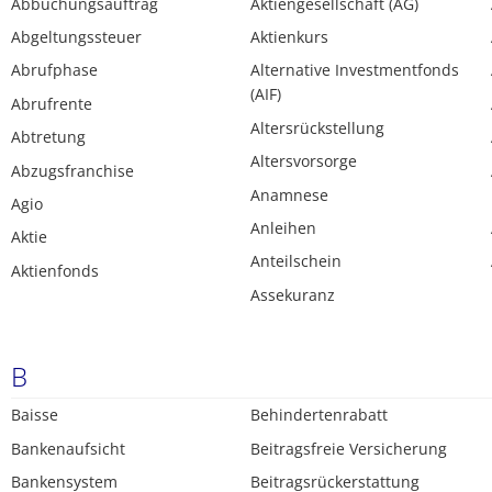
Abbuchungsauftrag
Aktiengesellschaft (AG)
Abgeltungssteuer
Aktienkurs
Abrufphase
Alternative Investmentfonds
(AIF)
Abrufrente
Altersrückstellung
Abtretung
Altersvorsorge
Abzugsfranchise
Anamnese
Agio
Anleihen
Aktie
Anteilschein
Aktienfonds
Assekuranz
B
Baisse
Behindertenrabatt
Bankenaufsicht
Beitragsfreie Versicherung
Bankensystem
Beitragsrückerstattung