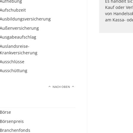
Aufhebung
Es handelt si
Kauf oder Ve
Aufschubzeit
von Handelsob
Ausbildungsversicherung
am Kassa- ode
Außenversicherung
Ausgabeaufschlag
Auslandsreise-
Krankversicherung
Ausschlüsse
Ausschüttung
NACH OBEN
Börse
Börsenpreis
Branchenfonds