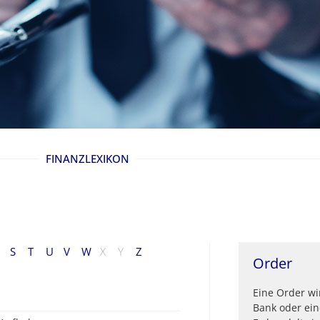
FINANZLEXIKON
S
T
U
V
W
X
Y
Z
Order
Eine Order wi
Bank oder ein