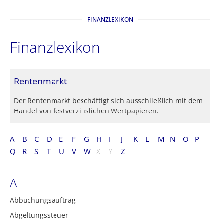
FINANZLEXIKON
Finanzlexikon
Rentenmarkt
Der Rentenmarkt beschäftigt sich ausschließlich mit dem
Handel von festverzinslichen Wertpapieren.
A
B
C
D
E
F
G
H
I
J
K
L
M
N
O
P
Q
R
S
T
U
V
W
X
Y
Z
A
Abbuchungsauftrag
Abgeltungssteuer