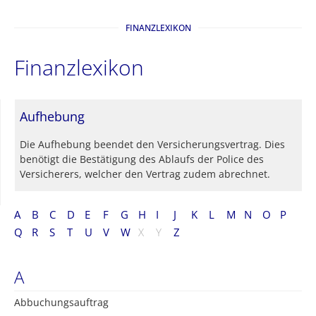
FINANZLEXIKON
Finanzlexikon
Aufhebung
Die Aufhebung beendet den Versicherungsvertrag. Dies
benötigt die Bestätigung des Ablaufs der Police des
Versicherers, welcher den Vertrag zudem abrechnet.
A
B
C
D
E
F
G
H
I
J
K
L
M
N
O
P
Q
R
S
T
U
V
W
X
Y
Z
A
Abbuchungsauftrag