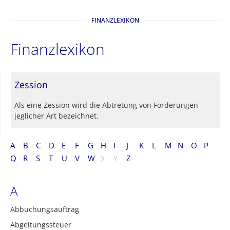
FINANZLEXIKON
Finanzlexikon
Zession
Als eine Zession wird die Abtretung von Forderungen
jeglicher Art bezeichnet.
A
B
C
D
E
F
G
H
I
J
K
L
M
N
O
P
Q
R
S
T
U
V
W
X
Y
Z
A
Abbuchungsauftrag
Abgeltungssteuer