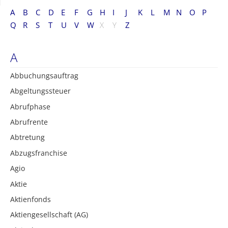
A
B
C
D
E
F
G
H
I
J
K
L
M
N
O
P
Q
R
S
T
U
V
W
X
Y
Z
A
Abbuchungsauftrag
Abgeltungssteuer
Abrufphase
Abrufrente
Abtretung
Abzugsfranchise
Agio
Aktie
Aktienfonds
Aktiengesellschaft (AG)